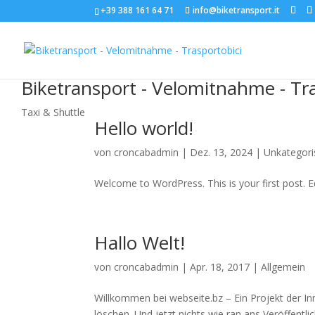
+39 388 161 64 71
info@biketransport.it
Biketransport - Velomitnahme - Tr
Taxi & Shuttle
Hello world!
von
croncabadmin
|
Dez. 13, 2024
|
Unkategori
Welcome to WordPress. This is your first post. Edi
Hallo Welt!
von
croncabadmin
|
Apr. 18, 2017
|
Allgemein
Willkommen bei webseite.bz – Ein Projekt der Inn
löschen. Und jetzt nichts wie ran ans Veröffentli